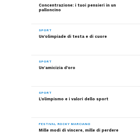
Concentrazione: i tuoi pensieri in un
palloncino
SPORT
Un’olimpiade di testa e di cuore
SPORT
Un’amicizia d’oro
SPORT
L’olimpismo e i valori dello sport
FESTIVAL ROCKY MARCIANO
Mille modi di vincere, mille di perdere