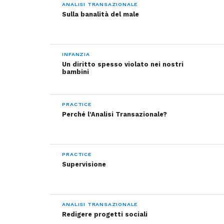
ANALISI TRANSAZIONALE
Sulla banalità del male
INFANZIA
Un diritto spesso violato nei nostri
bambini
PRACTICE
Perché l’Analisi Transazionale?
PRACTICE
Supervisione
ANALISI TRANSAZIONALE
Redigere progetti sociali