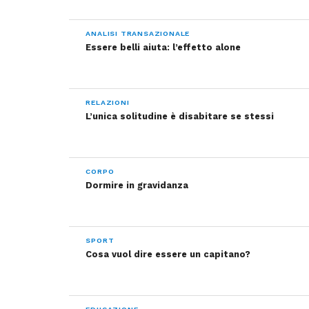
ANALISI TRANSAZIONALE
Essere belli aiuta: l’effetto alone
RELAZIONI
L’unica solitudine è disabitare se stessi
CORPO
Dormire in gravidanza
SPORT
Cosa vuol dire essere un capitano?