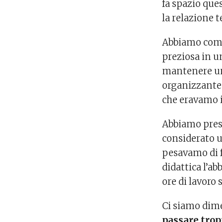
fa spazio que
la relazione 
Abbiamo comp
preziosa in 
mantenere un
organizzante
che eravamo i
Abbiamo pres
considerato u
pesavamo di f
didattica l’a
ore di lavoro
Ci siamo dime
passare trop