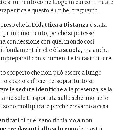
sto strumento come luogo in cui continuare
terapeutica e questo è un bel traguardo.
reso che la
Didattica a Distanza
è stata
un primo momento, perché si potesse
a connessione con quel mondo così
 è fondamentale che è la
scuola,
ma anche
mpreparati con strumenti e infrastrutture.
to scoperto che non può essere a lungo
no spazio sufficiente, soprattutto se
are le
sedute identiche
alla presenza, se la
bbiamo solo trasportata sullo schermo, se le
 si sono moltiplicate perchè eravamo a casa.
nticati di quel sano richiamo a
non
pe ore davanti allo schermo
dei nostri