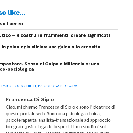
o like...
so l’aereo
tico – Ricostruire frammenti, creare significati
in psicologia clinica: una guida alla crescita
mpostore, Senso di Colpa e Millennials: una
ico-sociologica
:
PSICOLOGA CHIETI
,
PSICOLOGA PESCARA
Francesca Di Sipio
Ciao, mi chiamo Francesca di Sipio e sono l'ideatrice di
questo portale web. Sono una psicologa clinica,
psicoterapeuta, analista-transazionale ad approccio
integrato, psicologa dello sport. Il mio studio è sul
territorio di Chieti-Pescara. Mi trovi sui social, sulla