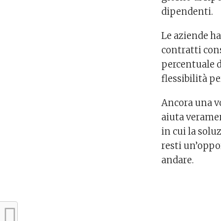
dipendenti.
Le aziende h
contratti con
percentuale d
flessibilità p
Ancora una vo
aiuta verame
in cui la sol
resti un’oppor
andare.