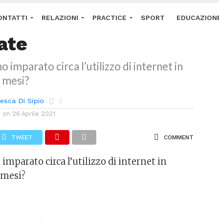
ZIONALE
rdose da video-
ONTATTI
RELAZIONI
PRACTICE
SPORT
EDUCAZION
ate
RMINI E CONDIZIONI
IMPRINT
DISCONOSCIMENTO
 imparato circa l’utilizzo di internet in
i mesi?
esca Di Sipio
d on
26 Aprile 2021
TWEET
COMMENT
imparato circa l’utilizzo di internet in
 mesi?