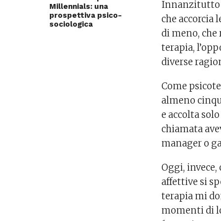
Innanzitutto
Millennials: una
prospettiva psico-
che accorcia 
sociologica
di meno, che 
terapia, l’op
diverse ragio
Come psicoter
almeno cinque
e accolta solo
chiamata avev
manager o g
Oggi, invece,
affettive si 
terapia mi do
momenti di lo