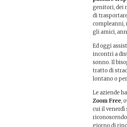
genitori, dei 
di trasportare
compleanni, m
gli amici, ann
Ed oggi assis
incontri a dis
sonno. Il biso
tratto di stra
lontano o per
Le aziende h
Zoom Free
, 
cui il venerdì
riconoscendo 
giorno di rip