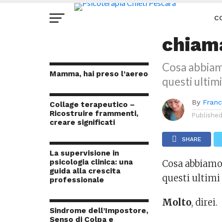
ANALISI TRANSA
In ove
C
chiam
TE
Cosa abbiamo
Mamma, hai preso l’aereo
questi ultim
By
Franc
Collage terapeutico –
Ricostruire frammenti,
Publishe
creare significati
SHARE
La supervisione in
psicologia clinica: una
Cosa abbiamo 
guida alla crescita
questi ultimi
professionale
Molto
, direi.
Sindrome dell’Impostore,
Senso di Colpa e