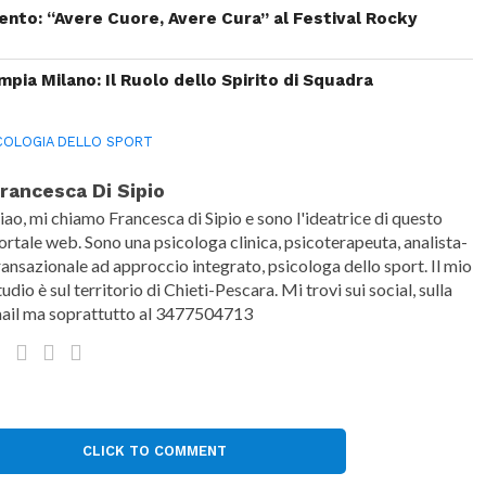
ento: “Avere Cuore, Avere Cura” al Festival Rocky
mpia Milano: Il Ruolo dello Spirito di Squadra
COLOGIA DELLO SPORT
rancesca Di Sipio
iao, mi chiamo Francesca di Sipio e sono l'ideatrice di questo
ortale web. Sono una psicologa clinica, psicoterapeuta, analista-
ransazionale ad approccio integrato, psicologa dello sport. Il mio
tudio è sul territorio di Chieti-Pescara. Mi trovi sui social, sulla
ail ma soprattutto al 3477504713
CLICK TO COMMENT