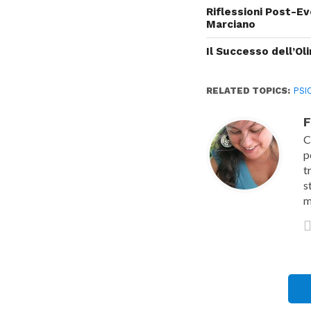
Riflessioni Post-Ev
Marciano
Il Successo dell’Oli
RELATED TOPICS:
PSI
F
C
p
t
s
m