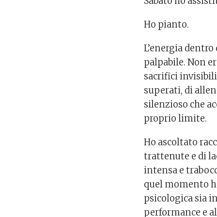
Sabato ho assisti
Ho pianto.
L’energia dentro 
palpabile. Non e
sacrifici invisibi
superati, di allen
silenzioso che a
proprio limite.
Ho ascoltato racco
trattenute e di l
intensa e traboc
quel momento ho
psicologica sia i
performance e all