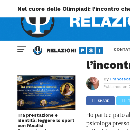
Nel cuore delle Olimpiadi: l’incontro c
SPORT
Nel cuo
CONTAT
l’incon
TERMINI
By
Francesca
Published on
SHARE
Ho partecipato a
Tra prestazione e
identità: leggere lo sport
psicologa presso 
con l’Analisi