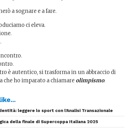
nerò a sognare e a fare.
roduciamo ci eleva.
ione.
.
incontro.
ontro.
ro è autentico, si trasforma in un abbraccio di
oia che ho imparato a chiamare
olimpismo
.
ike...
dentità: leggere lo sport con l’Analisi Transazionale
gica della finale di Supercoppa Italiana 2025