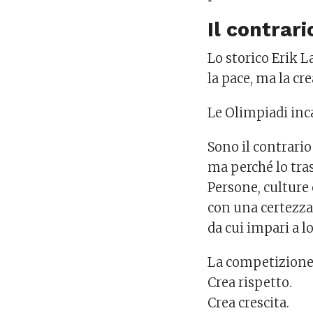
Il contrari
Lo storico
Erik L
la pace, ma la cr
Le Olimpiadi in
Sono il contrario
ma perché lo tra
Persone, culture 
con una certezza 
da cui impari a lo
La competizione 
Crea rispetto.
Crea crescita.