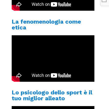
La fenomenologia come
etica
Lo psicologo dello sport è il
tuo miglior alleato