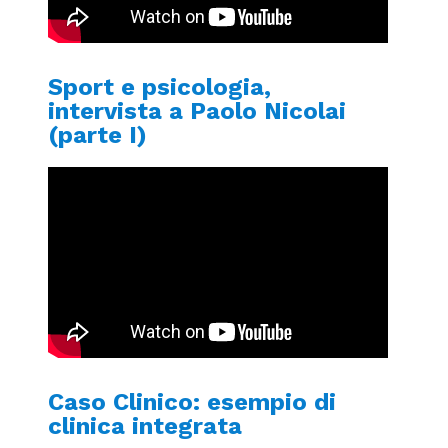
Sport e psicologia,
intervista a Paolo Nicolai
(parte I)
Caso Clinico: esempio di
clinica integrata