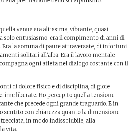
to alla premiazione dello sci alpinismo.
quella venue era altissima, vibrante, quasi
ra solo entusiasmo: era il compimento di anni di
li. Era la somma di paure attraversate, di infortuni
amenti solitari all’alba. Era il lavoro mentale
ccompagna ogni atleta nel dialogo costante con il
nti di dolore fisico e di disciplina, di gioie
acrime liberate. Ho percepito quella tensione
cante che precede ogni grande traguardo. E in
 sentito con chiarezza quanto la dimensione
ntrecciata, in modo indissolubile, alla
a vita.