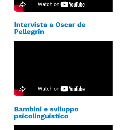
Intervista a Oscar de
Pellegrin
Bambini e sviluppo
psicolinguistico