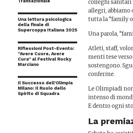
Transazionale
colleghi sanitar
allegri, abbiamo
tutta la “family 
Una lettura psicologica
della finale di
Supercoppa Italiana 2025
Una parola, “fami
Atleti, staff, vol
Riflessioni Post-Evento:
“Avere Cuore, Avere
menti tese verso
Cura” al Festival Rocky
Marciano
sostengono. Sgua
conferme.
Il Successo dell’Olimpia
Le Olimpiadi non
Milano: Il Ruolo dello
Spirito di Squadra
intenso di mondi 
E dentro ogni stor
La premiaz