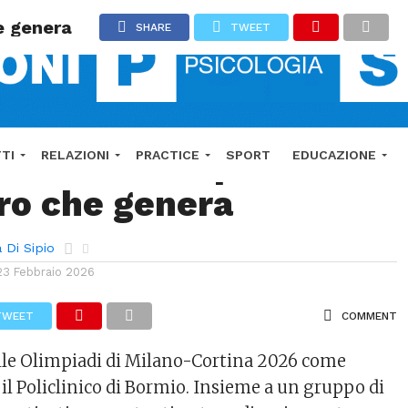
he genera
SHARE
TWEET
re delle Olimpiadi:
TI
RELAZIONI
PRACTICE
SPORT
EDUCAZIONE
tro che genera
 E CONDIZIONI
IMPRINT
DISCONOSCIMENTO
 Di Sipio
23 Febbraio 2026
TWEET
COMMENT
lle Olimpiadi di Milano-Cortina 2026 come
il Policlinico di Bormio. Insieme a un gruppo di