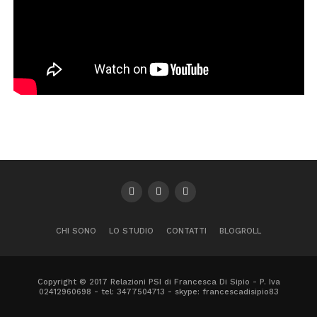
condivisa e saremo in 4 massimo in 6.
Telefono: 3477504713
Luogo
Sala convegni CIAPI
Viale Abruzzo, 323
Chieti
,
Italia
+ Google Maps
Telefono: 0871560348
CHI SONO
LO STUDIO
CONTATTI
BLOGROLL
Copyright © 2017 Relazioni PSI di Francesca Di Sipio - P. Iva
02412960698 - tel: 3477504713 - skype: francescadisipio83