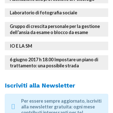
Laboratorio di fotografia sociale
Gruppo di crescita personale per la gestione
dell’ansia da esame o blocco da esame
IO E LA SM
6 giugno 2017 h 18.00 Impostare un piano di
trattamento: una possibile strada
Iscriviti alla Newsletter
Psicologo, psicoterapeuta, counsellor e coach…
figure a confronto
Per essere sempre aggiornato, iscriviti
alla newsletter gratuita: ogni mese
Gli interventi avranno lo scopo di illustrare le
contributi interessanti per te!
competenze necessarie ed il quadro normativo che