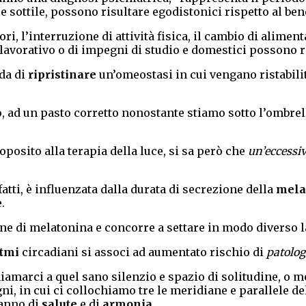
 e sottile, possono risultare egodistonici rispetto al be
ori, l’interruzione di attività fisica, il cambio di alime
lavorativo o di impegni di studio e domestici possono
eda di
ripristinare
un’omeostasi in cui vengano ristabilit
o, ad un pasto corretto nonostante stiamo sotto l’ombrel
oposito alla terapia della luce, si sa però che
un’eccessi
atti, è influenzata dalla durata di secrezione della
mela
.
ne di melatonina e concorre a settare in modo diverso l
itmi
circadiani si associ ad aumentato rischio di
patolog
iamarci a quel sano silenzio e spazio di solitudine, o 
gni, in cui ci collochiamo tre le meridiane e parallele d
sanno di
salute
e di
armonia
.