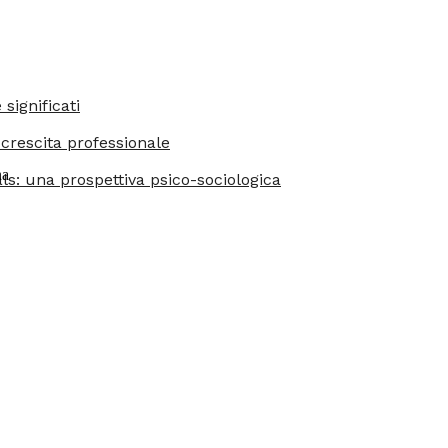
significati
 crescita professionale
na
ls: una prospettiva psico-sociologica