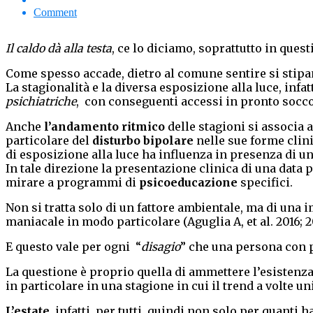
Comment
Il caldo dà alla testa
, ce lo diciamo, soprattutto in quest
Come spesso accade, dietro al comune sentire si stip
La stagionalità e la diversa esposizione alla luce, inf
psichiatriche
, con conseguenti accessi in pronto socc
Anche
l’andamento ritmico
delle stagioni si associa 
particolare del
disturbo bipolare
nelle sue forme clin
di esposizione alla luce ha influenza in presenza di u
In tale direzione la presentazione clinica di una data 
mirare a programmi di
psicoeducazione
specifici.
Non si tratta solo di un fattore ambientale, ma di una
maniacale in modo particolare (Aguglia A, et al. 2016; 20
E questo vale per ogni “
disagio
” che una persona con 
La questione è proprio quella di ammettere l’esistenz
in particolare in una stagione in cui il trend a volte u
L’estate
, infatti, per tutti, quindi non solo per quant