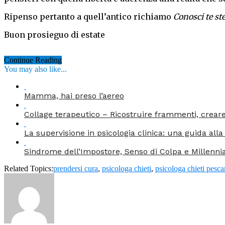
Ripenso pertanto a quell’antico richiamo
Conosci te st
Buon prosieguo di estate
Continue Reading
You may also like...
Mamma, hai preso l’aereo
Collage terapeutico – Ricostruire frammenti, creare 
La supervisione in psicologia clinica: una guida alla
Sindrome dell’Impostore, Senso di Colpa e Millennia
Related Topics:
prendersi cura
,
psicologa chieti
,
psicologa chieti pesca