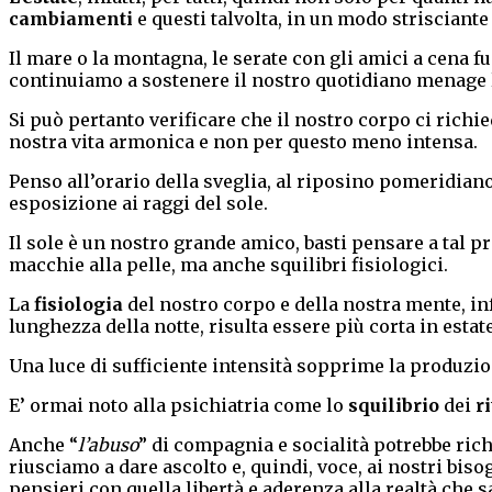
cambiamenti
e questi talvolta, in un modo strisciante
Il mare o la montagna, le serate con gli amici a cena fu
continuiamo a sostenere il nostro quotidiano menage 
Si può pertanto verificare che il nostro corpo ci richi
nostra vita armonica e non per questo meno intensa.
Penso all’orario della sveglia, al riposino pomeridian
esposizione ai raggi del sole.
Il sole è un nostro grande amico, basti pensare a tal pr
macchie alla pelle, ma anche squilibri fisiologici.
La
fisiologia
del nostro corpo e della nostra mente, inf
lunghezza della notte, risulta essere più corta in estate
Una luce di sufficiente intensità sopprime la produzio
E’ ormai noto alla psichiatria come lo
squilibrio
dei
r
Anche “
l’abuso
” di compagnia e socialità potrebbe rich
riusciamo a dare ascolto e, quindi, voce, ai nostri biso
pensieri con quella libertà e aderenza alla realtà che 