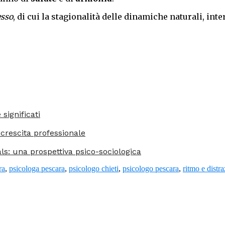
esso
, di cui la stagionalità delle dinamiche naturali, in
significati
 crescita professionale
ls: una prospettiva psico-sociologica
ra
,
psicologa pescara
,
psicologo chieti
,
psicologo pescara
,
ritmo e distra