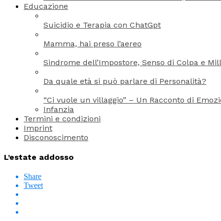
Educazione
Suicidio e Terapia con ChatGpt
Mamma, hai preso l’aereo
Sindrome dell’Impostore, Senso di Colpa e Mill
Da quale età si può parlare di Personalità?
“Ci vuole un villaggio” – Un Racconto di Emoz
Infanzia
Termini e condizioni
Imprint
Disconoscimento
L’estate addosso
Share
Tweet