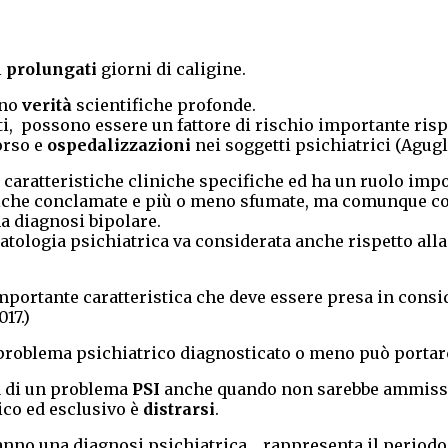
i
prolungati
giorni di caligine.
ano
verità
scientifiche profonde.
atti, possono essere un fattore di rischio importante ri
orso e
ospedalizzazioni
nei soggetti psichiatrici (Aguglia
a caratteristiche cliniche specifiche ed ha un ruolo impo
iche conclamate e più o meno sfumate, ma comunque corr
na diagnosi bipolare.
patologia psichiatrica va considerata anche rispetto alla
 importante caratteristica che deve essere presa in cons
17.)
problema psichiatrico diagnosticato o meno può portar
a di un problema
PSI
anche quando non sarebbe ammissibil
nico ed esclusivo è
distrarsi
.
i hanno una diagnosi psichiatrica, rappresenta il periodo