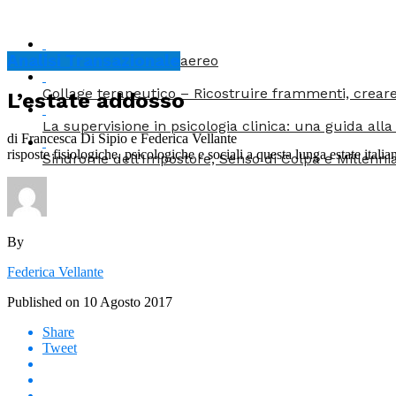
Analisi Transazionale
Mamma, hai preso l’aereo
Collage terapeutico – Ricostruire frammenti, creare 
L’estate addosso
La supervisione in psicologia clinica: una guida alla
di Francesca Di Sipio e Federica Vellante
risposte fisiologiche, psicologiche e sociali a questa lunga estate italia
Sindrome dell’Impostore, Senso di Colpa e Millennia
By
Federica Vellante
Published on
10 Agosto 2017
Share
Tweet