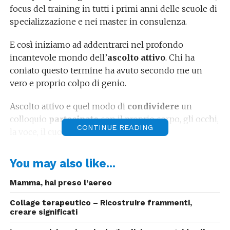
focus del training in tutti i primi anni delle scuole di
specializzazione e nei master in consulenza.
E così iniziamo ad addentrarci nel profondo
incantevole mondo dell’
ascolto attivo
. Chi ha
coniato questo termine ha avuto secondo me un
vero e proprio colpo di genio.
Ascolto attivo e quel modo di
condividere
un
colloquio
partecipato
con il proprio corpo, gli occhi,
CONTINUE READING
la voce, il cuore, la mente.
L’ ascolto attivo è innanzitutto rivolto verso se stessi.
You may also like...
Ascoltarsi attivamente richiede la consapevolezza di
cosa comunichiamo col nostro corpo, cosa proviamo
Mamma, hai preso l’aereo
in quel momento e su quale stile comunicativo ci
Collage terapeutico – Ricostruire frammenti,
sentiamo più comodi.
creare significati
Da qui il successivo grado di competenza: le abilità di