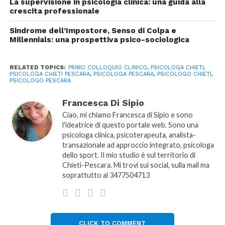
La supervisione in psicologia clinica: una guida alla
crescita professionale
osservazione
dell’altro, grazie ad esse non solo la
quantità di
informazione
che noi possediamo si
Sindrome dell’Impostore, Senso di Colpa e
amplifica, ma in qualche modo offriamo a noi stessi
Millennials: una prospettiva psico-sociologica
molti più
canali di contatto
.
RELATED TOPICS:
PRIMO COLLOQUIO CLINICO
,
PSICOLOGA CHIETI
,
Attraverso l’osservazione porto alla mia
attenzione
PSICOLOGA CHIETI PESCARA
,
PSICOLOGA PESCARA
,
PSICOLOGO CHIETI
,
PSICOLOGO PESCARA
modi di fare di dire di quel cliente e consapevoli
oppure no.
Francesca Di Sipio
Ciao, mi chiamo Francesca di Sipio e sono
Ciò che conta e che
osservando
, ed è per questo che
l'ideatrice di questo portale web. Sono una
trovo il lettino obsoleto, imparo,
imparando
arrivo
psicologa clinica, psicoterapeuta, analista-
guardare e
guardando
entro in
contatto
.
transazionale ad approccio integrato, psicologa
dello sport. Il mio studio è sul territorio di
Chieti-Pescara. Mi trovi sui social, sulla mail ma
In questo caso è sempre importante tenere a mente
soprattutto al 3477504713
che l’obiettivo del primo colloquio è la
conoscenza
di dati
,
informazioni, storia e motivazione dello
stesso. Dobbiamo iniziare a farci un’idea circa:
CLICK TO COMMENT