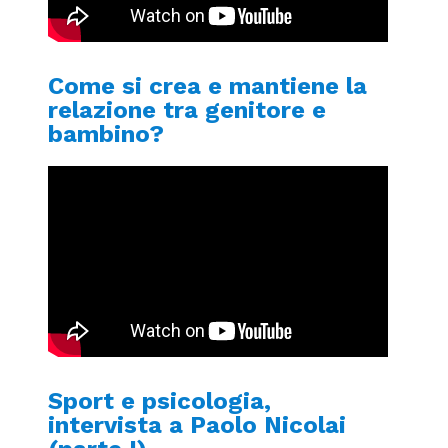
Come si crea e mantiene la
relazione tra genitore e
bambino?
Sport e psicologia,
intervista a Paolo Nicolai