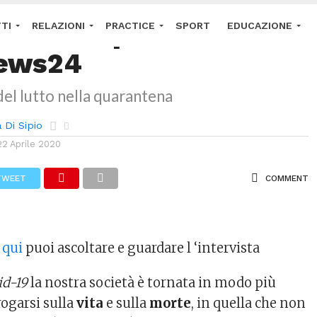
ALE
ta video per
TI
RELAZIONI
PRACTICE
SPORT
EDUCAZIONE
ews24
 E CONDIZIONI
IMPRINT
DISCONOSCIMENTO
del lutto nella quarantena
 Di Sipio
22 Aprile 2020
TWEET
COMMENT
c
qui
puoi ascoltare e guardare l ‘intervista
id-19
la nostra società è tornata in modo più
rogarsi sulla
vita
e sulla
morte
, in quella che non