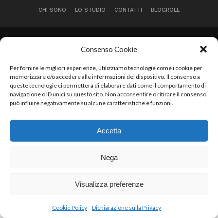
CHI SONO
LO STUDIO
CONTATTI
BLOGROLL
Copyright © 2017 Relazioni PSI di Francesca Di Sipio - P. Iva
Consenso Cookie
02412960698 - tel: 3477504713 - skype: francescadisipio83
Per fornire le migliori esperienze, utilizziamo tecnologie come i cookie per
memorizzare e/o accedere alle informazioni del dispositivo. Il consenso a
queste tecnologie ci permetterà di elaborare dati come il comportamento di
navigazione o ID unici su questo sito. Non acconsentire o ritirare il consenso
può influire negativamente su alcune caratteristiche e funzioni.
Accetta
Nega
Visualizza preferenze
Cookie Policy
Dichiarazione sulla Privacy