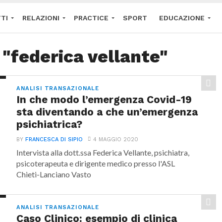
TI
RELAZIONI
PRACTICE
SPORT
EDUCAZIONE
 E CONDIZIONI
IMPRINT
DISCONOSCIMENTO
 "federica vellante"
ANALISI TRANSAZIONALE
In che modo l’emergenza Covid-19
sta diventando a che un’emergenza
psichiatrica?
BY
FRANCESCA DI SIPIO
4 MAGGIO 2020
Intervista alla dott.ssa Federica Vellante, psichiatra,
psicoterapeuta e dirigente medico presso l'ASL
Chieti-Lanciano Vasto
ANALISI TRANSAZIONALE
Caso Clinico: esempio di clinica